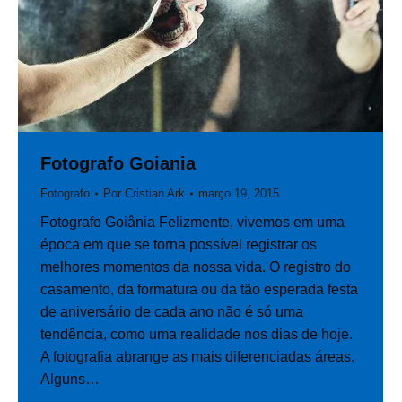
Fotografo Goiania
Fotografo
Por
Cristian Ark
março 19, 2015
Fotografo Goiânia Felizmente, vivemos em uma
época em que se torna possível registrar os
melhores momentos da nossa vida. O registro do
casamento, da formatura ou da tão esperada festa
de aniversário de cada ano não é só uma
tendência, como uma realidade nos dias de hoje.
A fotografia abrange as mais diferenciadas áreas.
Alguns…